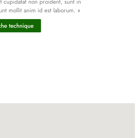
t cupidatat non proident, sunt in
unt mollit anim id est laborum. »
iche technique